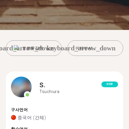
oard_arrow_down
keyboard_arrow_down
포르투갈어
이타바시
S.
NEW
Tsuchiura
구사언어
중국어 (간체)