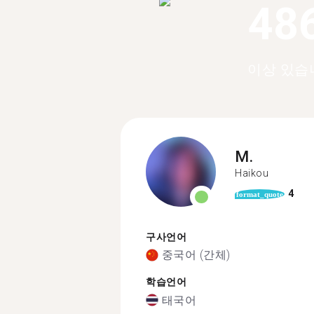
48
이상 있습
M.
Haikou
4
format_quote
구사언어
중국어 (간체)
학습언어
태국어