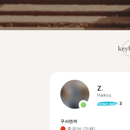
key
Z.
Haikou
3
format_quote
구사언어
중국어 (간체)