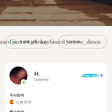
oard_arrow_down
keyboard_arrow_down
포르투갈어
두이타마
H.
3
format_quote
Duitama
구사언어
스페인어