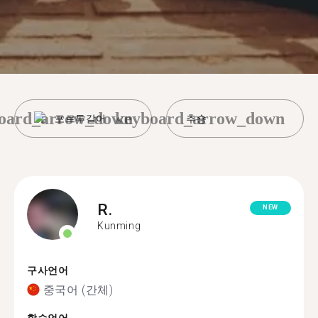
oard_arrow_down
keyboard_arrow_down
포르투갈어
추숑
R.
NEW
Kunming
구사언어
중국어 (간체)