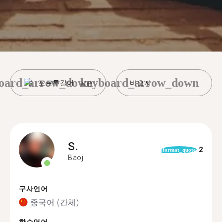
oard_arrow_down
keyboard_arrow_down
포르투갈어
바오지
S.
2
format_quote
Baoji
구사언어
중국어 (간체)