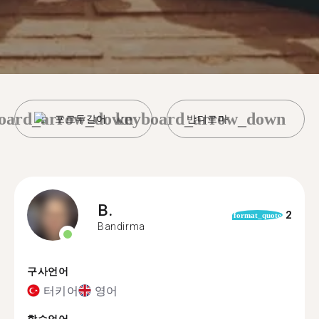
oard_arrow_down
keyboard_arrow_down
포르투갈어
반디르마
B.
2
format_quote
Bandirma
구사언어
터키어
영어