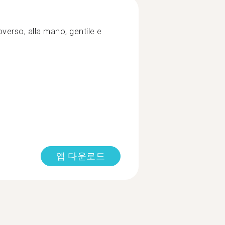
verso, alla mano, gentile e
앱 다운로드