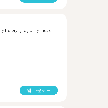
y history, geography, music ,
앱 다운로드