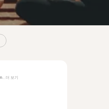
m...
더 보기