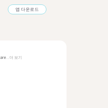
앱 다운로드
are...
더 보기