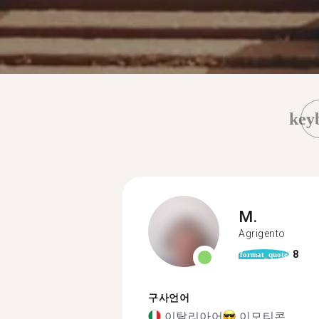
key
M.
Agrigento
8
format_quote
구사언어
이탈리아어
이모티콘