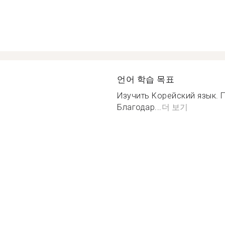
언어 학습 목표
Изучить Корейский язык. 
Благодар...
더 보기