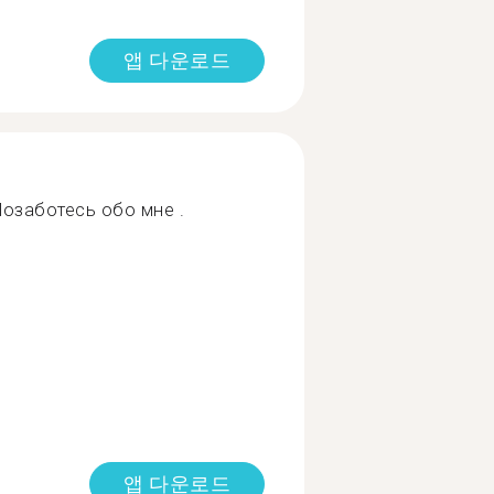
앱 다운로드
Позаботесь обо мне .
앱 다운로드