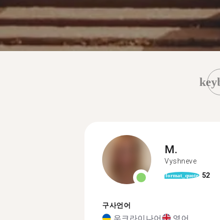
key
M.
Vyshneve
52
format_quote
구사언어
우크라이나어
영어