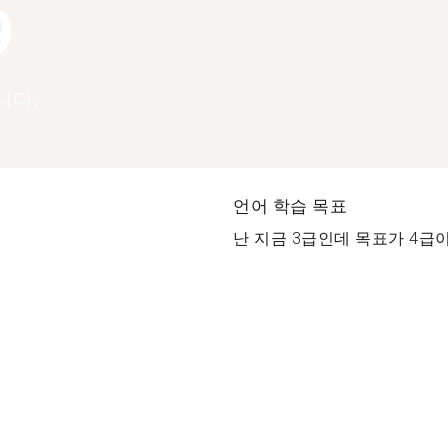
9
니다.
언어 학습 목표
난 지금 3급인데 목표가 4급이요