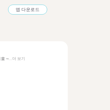
앱 다운로드
 ~...
더 보기