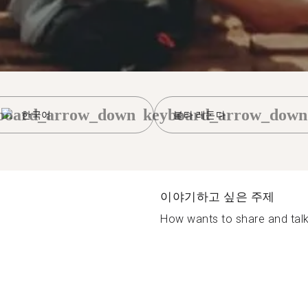
board_arrow_down
keyboard_arrow_down
한국어
볼타 레돈다
이야기하고 싶은 주제
How wants to share and talk