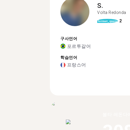
S.
Volta Redonda
2
format_quote
구사언어
포르투갈어
학습언어
프랑스어
볼타 레돈다