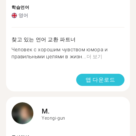
학습언어
영어
찾고 있는 언어 교환 파트너
Человек с хорошим чувством юмора и
правильными целями в жизн...
더 보기
앱 다운로드
M.
Yeongi-gun