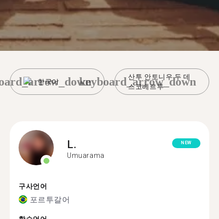
산투 안토니우 두 데
oard_arrow_down
keyboard_arrow_down
한국어
스코베르투
L.
NEW
Umuarama
구사언어
포르투갈어