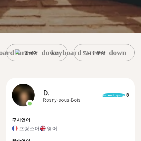
oard_arrow_down
keyboard_arrow_down
한국어
로니수부아
D.
8
format_quote
Rosny-sous-Bois
구사언어
프랑스어
영어