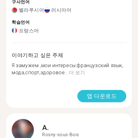
구사언어
벨라루시어
러시아어
학습언어
프랑스어
이야기하고 싶은 주제
Я замужем ,мои интересы:французский язык,
мода,спорт,здоровое...
더 보기
앱 다운로드
A.
Rosny-sous-Bois