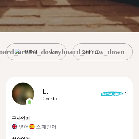
oard_arrow_down
keyboard_arrow_down
한국어
오비에도
L.
1
format_quote
Oviedo
구사언어
영어
스페인어