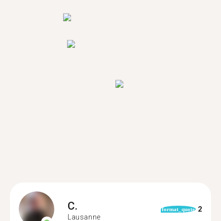
C.
2
format_quote
Lausanne