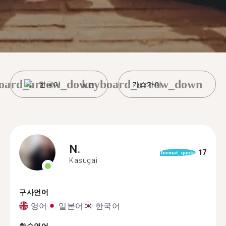
oard_arrow_down
keyboard_arrow_down
한국어
카스가이
N.
17
format_quote
Kasugai
구사언어
영어
일본어
한국어