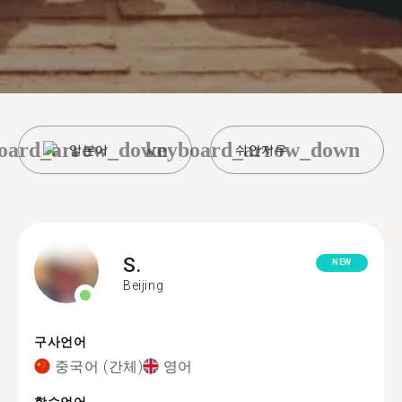
oard_arrow_down
keyboard_arrow_down
일본어
쉬안저우
S.
NEW
Beijing
구사언어
중국어 (간체)
영어