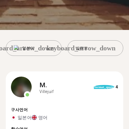
oard_arrow_down
keyboard_arrow_down
일본어
빌쥐프
M.
4
format_quote
Villejuif
구사언어
일본어
영어