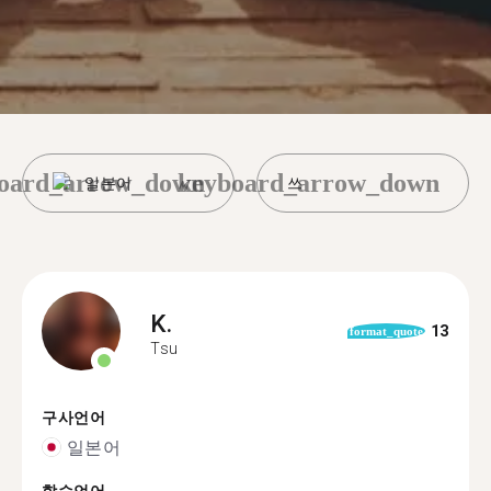
oard_arrow_down
keyboard_arrow_down
일본어
쓰
K.
13
format_quote
Tsu
구사언어
일본어