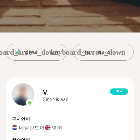
oard_arrow_down
keyboard_arrow_down
일본어
신트-니클라스
V.
NEW
Sint-Niklaas
구사언어
네덜란드어
영어