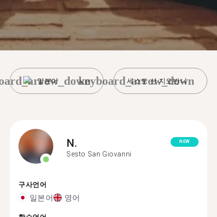
oard_arrow_down
keyboard_arrow_down
일본어
세스토 산 지오반니
N.
NEW
Sesto San Giovanni
구사언어
일본어
영어