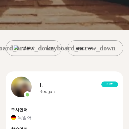
oard_arrow_down
keyboard_arrow_down
일본어
로트가우
I.
NEW
Rodgau
구사언어
독일어