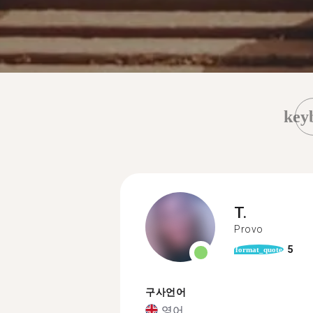
key
T.
Provo
5
format_quote
구사언어
영어