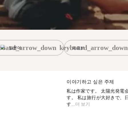
board_arrow_down
keyboard_arrow_down
일본어
프로보
이야기하고 싶은 주제
私は作家です。 太陽光発電
す。 私は旅行が大好きで、
す...
더 보기