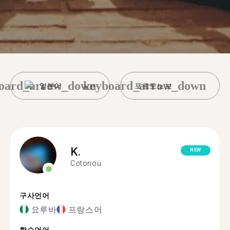
oard_arrow_down
keyboard_arrow_down
일본어
포르토노보
K.
NEW
Cotonou
구사언어
요루바
프랑스어