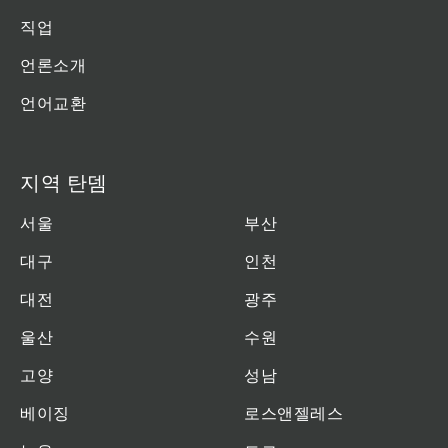
직업
언론소개
언어교환
지역 탄뎀
서울
부산
대구
인천
대전
광주
울산
수원
고양
성남
베이징
로스앤젤레스