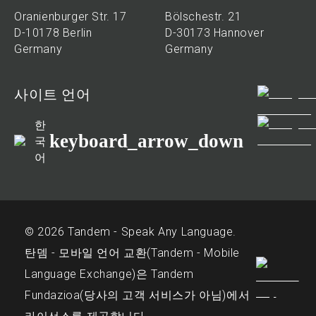
Oranienburger Str. 17
Bölschestr. 21
D-10178 Berlin
D-30173 Hannover
Germany
Germany
사이트 언어
한
keyboard_arrow_down
국
어
© 2026 Tandem - Speak Any Language.
탄뎀 - 모바일 언어 교환(Tandem - Mobile
Language Exchange)은 Tandem
Fundazioa(당사의 고객 서비스가 아님)에서