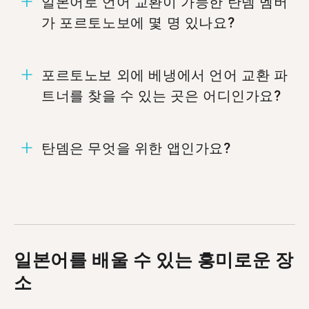
일본어로 언어 교환이 가능한 탄뎀 멤버
가 포르토노보에 몇 명 있나요?
포르토노보에는 1,369명의 멤버가 일본어로 언어
포르토노보 외에 베냉에서 언어 교환 파
교환할 준비가 되어 있습니다.
트너를 찾을 수 있는 곳은 어디인가요?
<a href=/ko/learn/japanese/cotonou />코토누.
탄뎀은 무엇을 위한 앱인가요?
탄뎀은 서로의 모국어를 가르치는 언어 교환 앱입
니다. 매달 50만 명 이상이 탄뎀을 방문하며, 그 중
1,369 명이 포르토노보에서 왔습니다.
일본어를 배울 수 있는 흥미로운 장
소