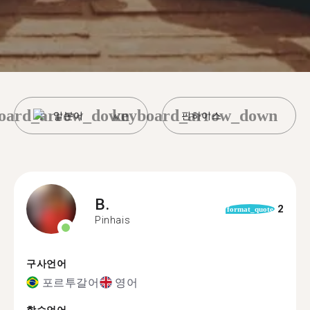
oard_arrow_down
keyboard_arrow_down
일본어
핀하이스
B.
2
format_quote
Pinhais
구사언어
포르투갈어
영어