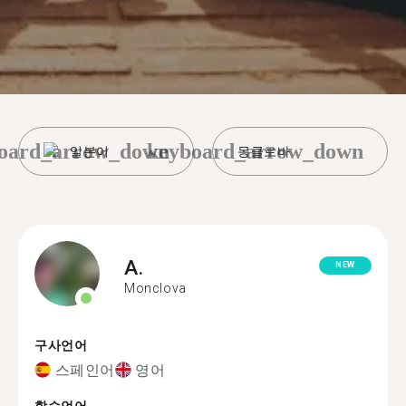
oard_arrow_down
keyboard_arrow_down
일본어
몽클로바
A.
NEW
Monclova
구사언어
스페인어
영어