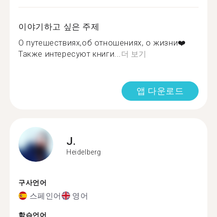
이야기하고 싶은 주제
О путешествиях,об отношениях, о жизни❤️
Также интересуют книги...
더 보기
앱 다운로드
J.
Heidelberg
구사언어
스페인어
영어
학습언어