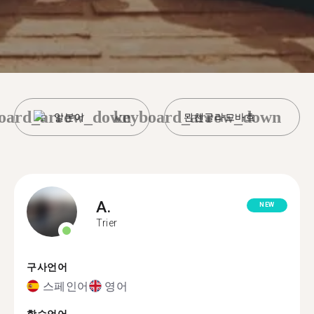
oard_arrow_down
keyboard_arrow_down
일본어
묀첸글라드바흐
A.
NEW
Trier
구사언어
스페인어
영어