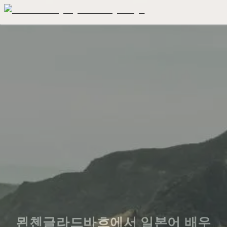
묀첸글라드바흐에서 일본어 배우