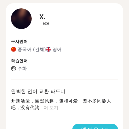
X.
Heze
구사언어
중국어 (간체)
영어
학습언어
수화
완벽한 언어 교환 파트너
开朗活泼，幽默风趣，随和可爱，差不多同龄人
吧，没有代沟...
더 보기