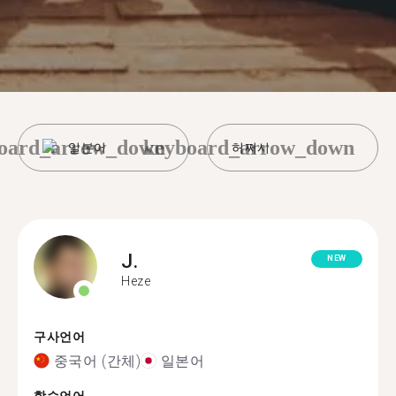
oard_arrow_down
keyboard_arrow_down
일본어
허쩌시
J.
NEW
Heze
구사언어
중국어 (간체)
일본어