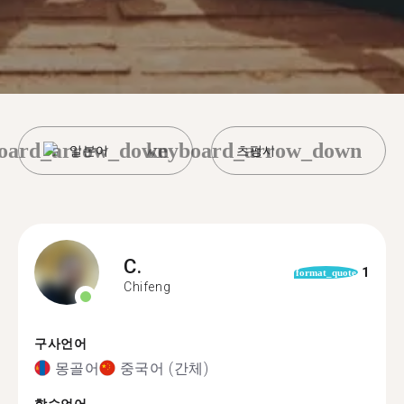
oard_arrow_down
keyboard_arrow_down
일본어
츠펑시
C.
1
format_quote
Chifeng
구사언어
몽골어
중국어 (간체)