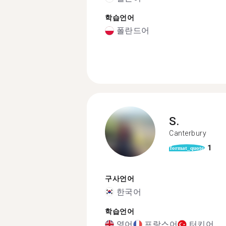
학습언어
폴란드어
S.
Canterbury
1
format_quote
구사언어
한국어
학습언어
영어
프랑스어
터키어