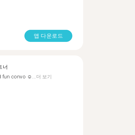
앱 다운로드
트너
d fun convo ☺...
더 보기