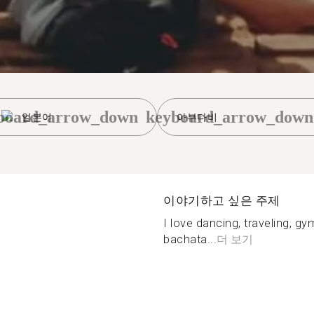
board_arrow_down
keyboard_arrow_down
일본어
아부다비
이야기하고 싶은 주제
I love dancing, traveling, g
bachata...
더 보기