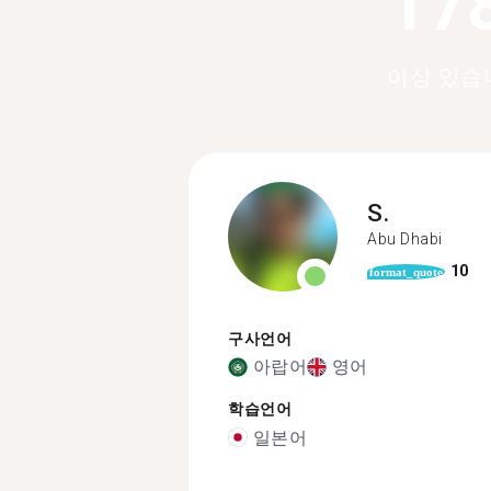
17
이상 있습
S.
Abu Dhabi
10
format_quote
구사언어
아랍어
영어
학습언어
일본어