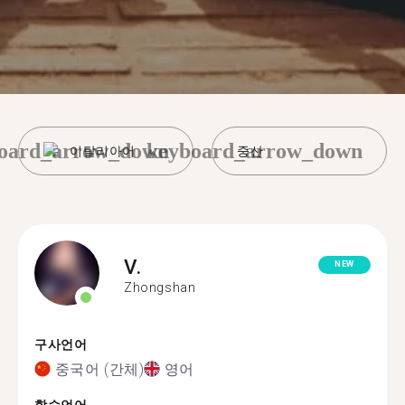
oard_arrow_down
keyboard_arrow_down
이탈리아어
중산
V.
NEW
Zhongshan
구사언어
중국어 (간체)
영어