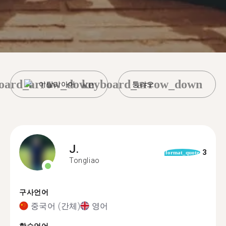
oard_arrow_down
keyboard_arrow_down
이탈리아어
퉁랴오
J.
3
format_quote
Tongliao
구사언어
중국어 (간체)
영어