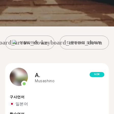
oard_arrow_down
keyboard_arrow_down
이탈리아어
다무라마치 모리야마
A.
NEW
Musashino
구사언어
일본어