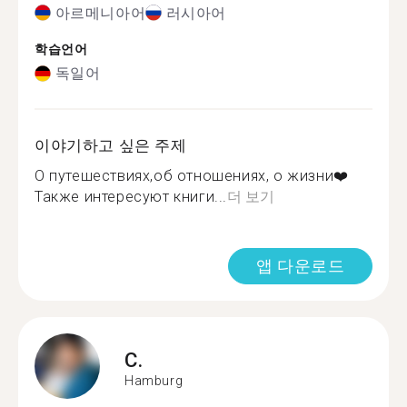
아르메니아어
러시아어
학습언어
독일어
이야기하고 싶은 주제
О путешествиях,об отношениях, о жизни❤️
Также интересуют книги...
더 보기
앱 다운로드
C.
Hamburg