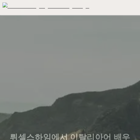
뤼셀스하임에서 이탈리아어 배우