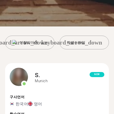
oard_arrow_down
keyboard_arrow_down
이탈리아어
뤼셀스하임
S.
NEW
Munich
구사언어
한국어
영어