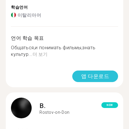
학습언어
이탈리아어
언어 학습 목표
Общаться,и понимать фильмы,знать
культур...
더 보기
앱 다운로드
B.
NEW
Rostov-on-Don