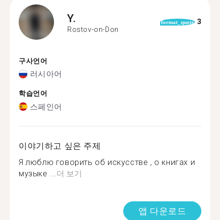
Y.
3
format_quote
Rostov-on-Don
구사언어
러시아어
학습언어
스페인어
이야기하고 싶은 주제
Я люблю говорить об искусстве , о книгах и
музыке ...
더 보기
앱 다운로드