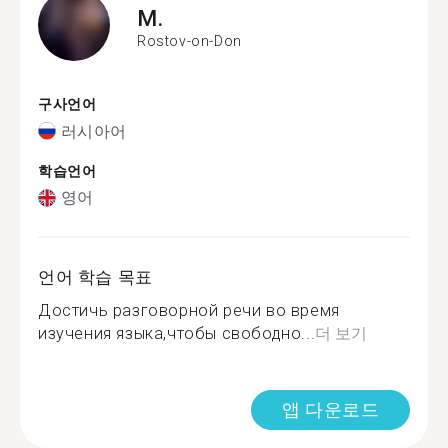
M.
Rostov-on-Don
구사언어
러시아어
학습언어
영어
언어 학습 목표
Достичь разговорной речи во время
изучения языка,чтобы свободно...
더 보기
앱 다운로드