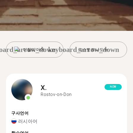
oard_arrow_down
keyboard_arrow_down
이탈리아어
로스토프나도누
X.
NEW
Rostov-on-Don
구사언어
러시아어