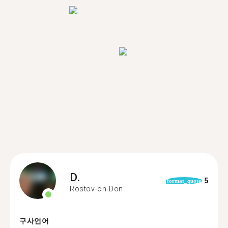
D.
5
format_quote
Rostov-on-Don
구사언어