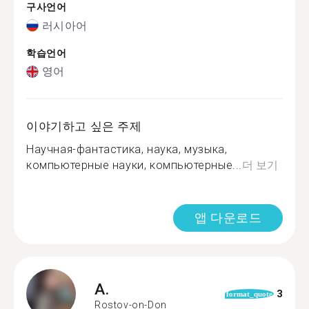
구사언어
러시아어
학습언어
영어
이야기하고 싶은 주제
Научная-фантастика, наука, музыка,
компьютерные науки, компьютерные...
더 보기
앱 다운로드
A.
3
format_quote
Rostov-on-Don