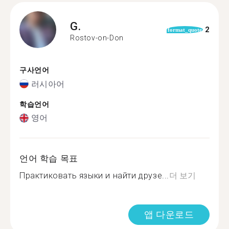
G.
2
format_quote
Rostov-on-Don
구사언어
러시아어
학습언어
영어
언어 학습 목표
Практиковать языки и найти друзе...
더 보기
앱 다운로드