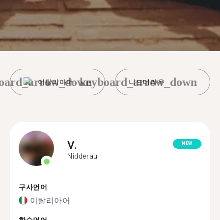
oard_arrow_down
keyboard_arrow_down
이탈리아어
니드데라우
V.
NEW
Nidderau
구사언어
이탈리아어