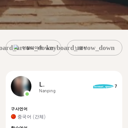
oard_arrow_down
keyboard_arrow_down
이탈리아어
난핑시
L.
7
format_quote
Nanping
구사언어
중국어 (간체)