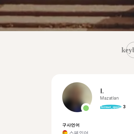
key
I.
Mazatlan
3
format_quote
구사언어
스페인어