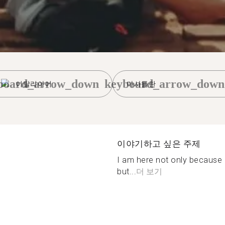
board_arrow_down
keyboard_arrow_down
이탈리아어
마사틀란
이야기하고 싶은 주제
I am here not only because 
but...
더 보기