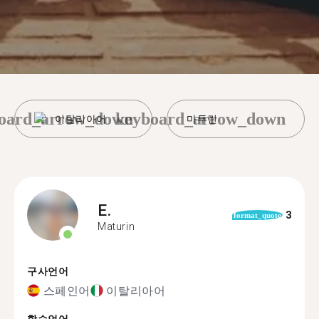
oard_arrow_down
keyboard_arrow_down
이탈리아어
마투린
E.
3
format_quote
Maturin
구사언어
스페인어
이탈리아어