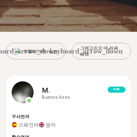
그레고리오 데 라페
oard_arrow_down
keyboard_arrow_down
이탈리아어
레레
M.
NEW
Buenos Aires
구사언어
스페인어
영어