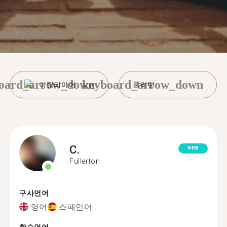
oard_arrow_down
keyboard_arrow_down
이탈리아어
풀러턴
C.
NEW
Fullerton
구사언어
영어
스페인어