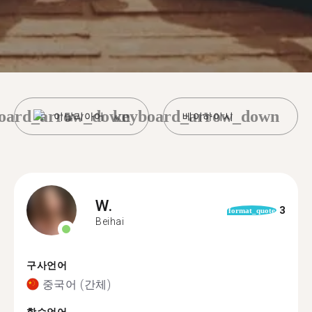
oard_arrow_down
keyboard_arrow_down
이탈리아어
베이하이시
W.
3
format_quote
Beihai
구사언어
중국어 (간체)