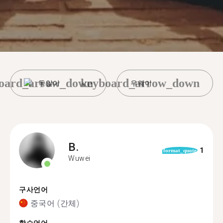
oard_arrow_down
keyboard_arrow_down
독일어
우웨이
B.
1
format_quote
Wuwei
구사언어
중국어 (간체)