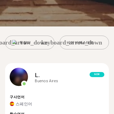
oard_arrow_down
keyboard_arrow_down
독일어
비야 바예스테르
L.
NEW
Buenos Aires
구사언어
스페인어