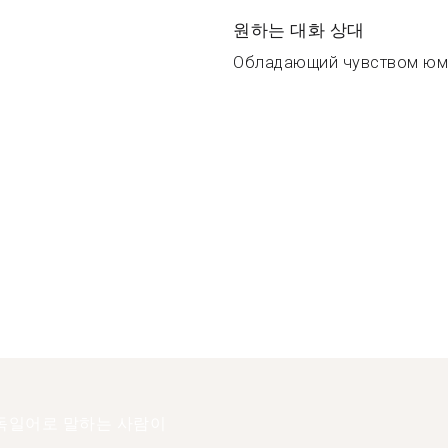
원하는 대화 상대
Обладающий чувством юмор
독일어로 말하는 사람이