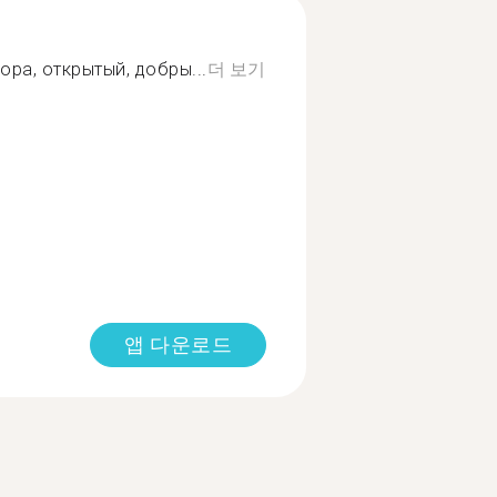
а, открытый, добры...
더 보기
앱 다운로드