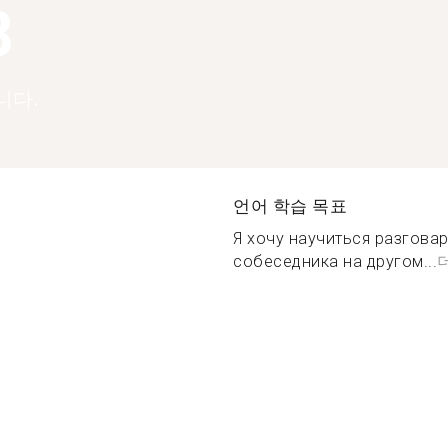
8
니다.
언어 학습 목표
Я хочу научиться разгова
собеседника на другом...