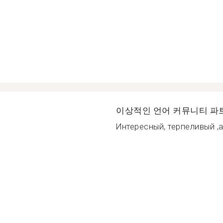
이상적인 언어 커뮤니티 파
Интересный, терпеливый ,а