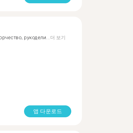
орчество, рукодели...
더 보기
앱 다운로드