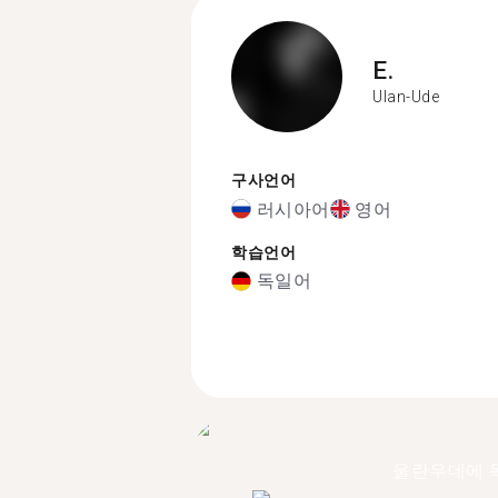
E.
Ulan-Ude
구사언어
러시아어
영어
학습언어
독일어
울란우데에 