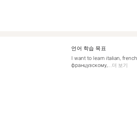
언어 학습 목표
I want to learn italian, fre
французскому,...
더 보기