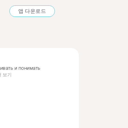
앱 다운로드
ривать и понимать
더 보기