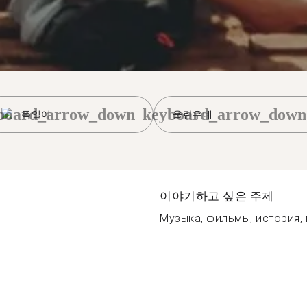
board_arrow_down
keyboard_arrow_down
독일어
울란우데
이야기하고 싶은 주제
Музыка, фильмы, история, 