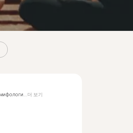
мифологи...
더 보기