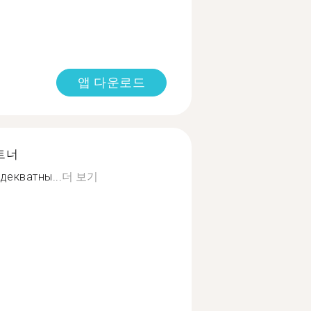
앱 다운로드
트너
декватны...
더 보기