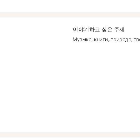
이야기하고 싶은 주제
Музыка, книги, природа, тв