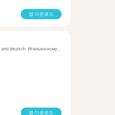
앱 다운로드
nch and deutsch. Итальянскому ,
앱 다운로드