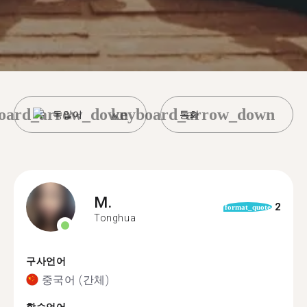
oard_arrow_down
keyboard_arrow_down
독일어
통화
M.
2
format_quote
Tonghua
구사언어
중국어 (간체)