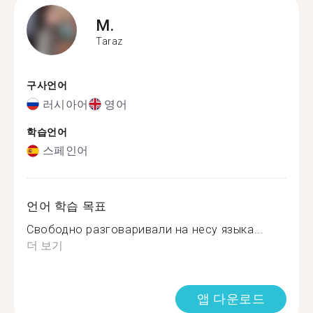
M.
Taraz
구사언어
러시아어
영어
학습언어
스페인어
언어 학습 목표
Свободно разговаривали на несу языка...
더 보기
앱 다운로드