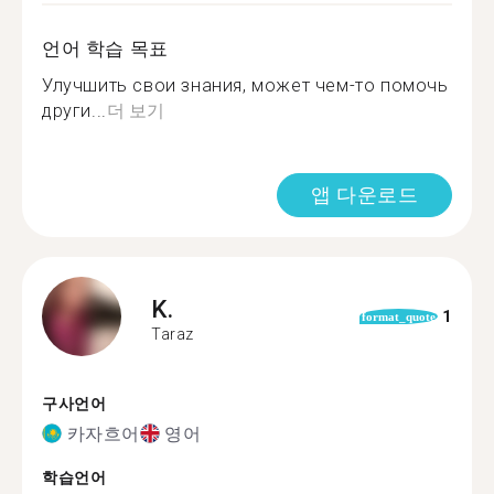
언어 학습 목표
Улучшить свои знания, может чем-то помочь
други...
더 보기
앱 다운로드
K.
1
format_quote
Taraz
구사언어
카자흐어
영어
학습언어