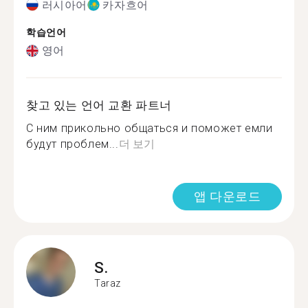
러시아어
카자흐어
학습언어
영어
찾고 있는 언어 교환 파트너
С ним прикольно общаться и поможет емли
будут проблем...
더 보기
앱 다운로드
S.
Taraz