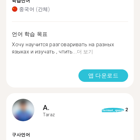
학습언어
중국어 (간체)
언어 학습 목표
Хочу научится разговаривать на разных
языках и изучать , чтить...
더 보기
앱 다운로드
A.
2
format_quote
Taraz
구사언어