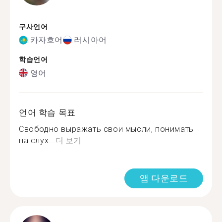
구사언어
카자흐어
러시아어
학습언어
영어
언어 학습 목표
Свободно выражать свои мысли, понимать
на слух...
더 보기
앱 다운로드