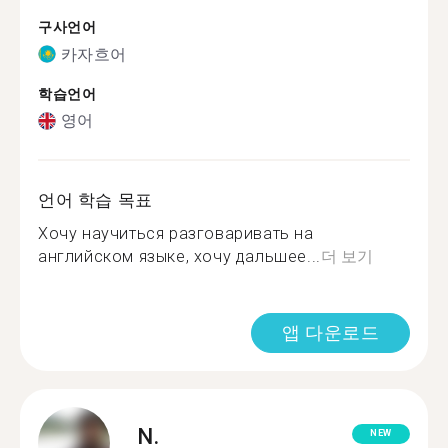
구사언어
카자흐어
학습언어
영어
언어 학습 목표
Хочу научиться разговаривать на
английском языке, хочу дальшее...
더 보기
앱 다운로드
N.
NEW