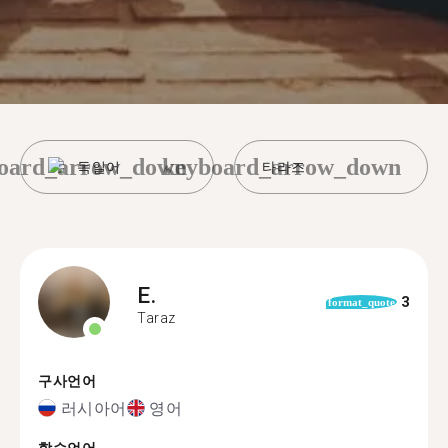
oard_arrow_down
keyboard_arrow_down
독일어
타라즈
E.
3
format_quote
Taraz
구사언어
러시아어
영어