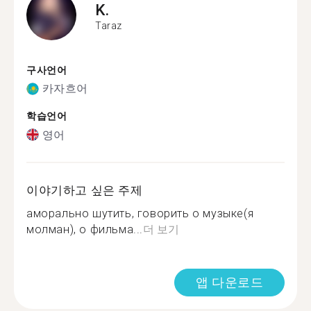
K.
Taraz
구사언어
카자흐어
학습언어
영어
이야기하고 싶은 주제
аморально шутить, говорить о музыке(я
молман), о фильма...
더 보기
앱 다운로드