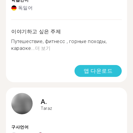
학습언어
독일어
이야기하고 싶은 주제
Путешествие, фитнесс , горные походы,
караоке...
더 보기
앱 다운로드
A.
Taraz
구사언어