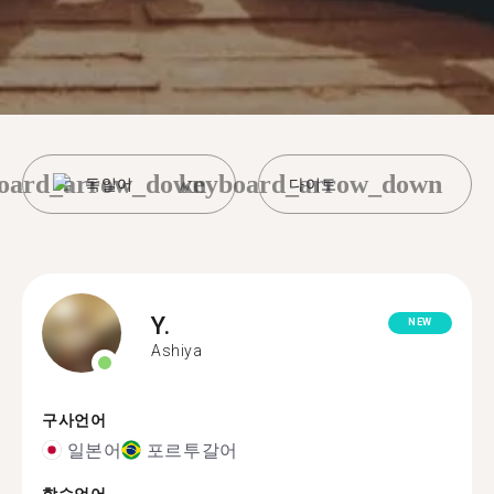
oard_arrow_down
keyboard_arrow_down
독일어
다이토
Y.
NEW
Ashiya
구사언어
일본어
포르투갈어