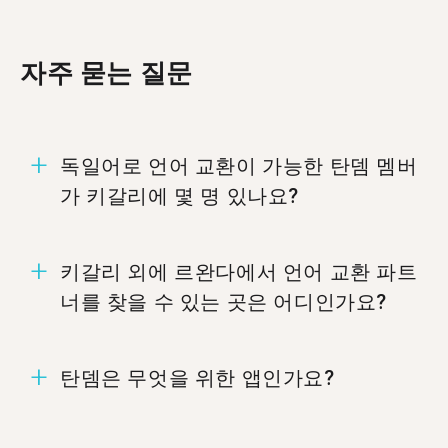
자주 묻는 질문
독일어로 언어 교환이 가능한 탄뎀 멤버
가 키갈리에 몇 명 있나요?
키갈리에는 24명의 멤버가 독일어로 언어 교환할
키갈리 외에 르완다에서 언어 교환 파트
준비가 되어 있습니다.
너를 찾을 수 있는 곳은 어디인가요?
%%randomCity%%.
탄뎀은 무엇을 위한 앱인가요?
탄뎀은 서로의 모국어를 가르치는 언어 교환 앱입