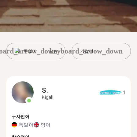
oard_arrow_down
keyboard_arrow_down
독일어
키갈리
S.
1
format_quote
Kigali
구사언어
독일어
영어