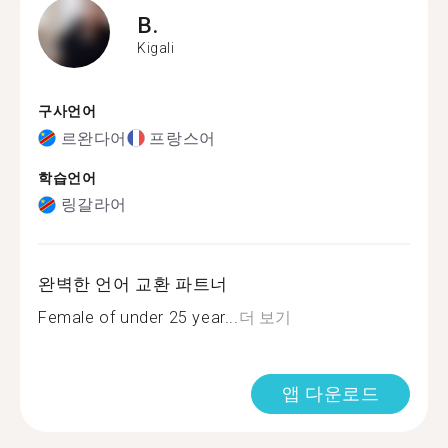
B.
Kigali
구사언어
르완다어
프랑스어
학습언어
링갈라어
완벽한 언어 교환 파트너
Female of under 25 year...
더 보기
앱 다운로드