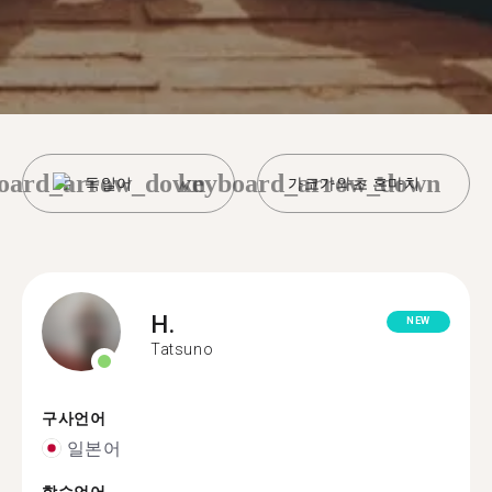
oard_arrow_down
keyboard_arrow_down
독일어
가코가와초 혼마치
H.
NEW
Tatsuno
구사언어
일본어